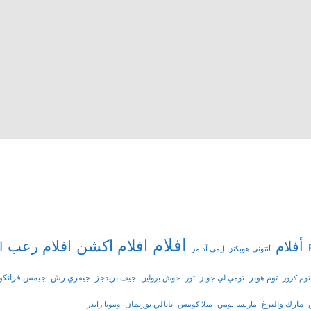
افلام
افلام اكشن
افلام رعب
أفلام
ا
أنتوني هوبكنز
إيمي آدامز
توم هوبر
جيف بريدجز
جيفري رش
جيمس فرانكو
توم كروز
تومي لي جونز
ثور
جوش برولين
مارك والبرغ
ناتالي بورتمان
ماريسا تومي
ميلا كونيس
وينونا رايدر