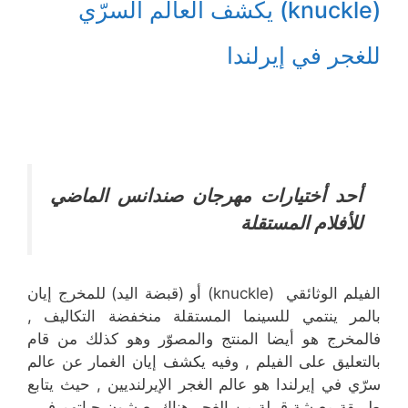
(knuckle) يكشف العالم السرّي
للغجر في إيرلندا
أحد أختيارات مهرجان صندانس الماضي
للأفلام المستقلة
الفيلم الوثائقي (knuckle) أو (قبضة اليد) للمخرج إيان
بالمر ينتمي للسينما المستقلة منخفضة التكاليف ,
فالمخرج هو أيضا المنتج والمصوّر وهو كذلك من قام
بالتعليق على الفيلم , وفيه يكشف إيان الغمار عن عالم
سرّي في إيرلندا هو عالم الغجر الإيرلنديين , حيث يتابع
طريقة معيشة قبيلة من الغجر هناك يعيشون حياتهم في