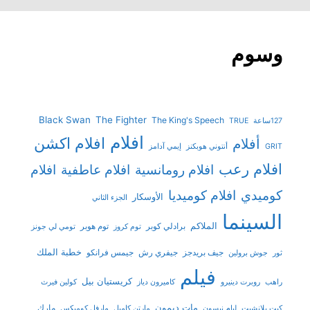
وسوم
Black Swan
The Fighter
The King's Speech
127ساعة
TRUE
افلام
افلام اكشن
أفلام
GRIT
أنتوني هوبكنز
إيمي آدامز
افلام رعب
افلام رومانسية
افلام عاطفية
افلام
افلام كوميديا
كوميدي
الأوسكار
الجزء الثاني
السينما
الملاكم
برادلي كوبر
توم هوبر
توم كروز
تومي لي جونز
خطبة الملك
جيف بريدجز
جيفري رش
جيمس فرانكو
ثور
جوش برولين
فيلم
كريستيان بيل
راهب
روبرت دينيرو
كاميرون دياز
كولين فيرث
مات ديمون
مارك
كيت بلانشيت
ليام نيسون
مارتن كامبل
مارفل كوميكس