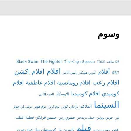
وسوم
Black Swan
The Fighter
The King's Speech
127ساعة
TRUE
افلام
افلام اكشن
أفلام
GRIT
أنتوني هوبكنز
إيمي آدامز
افلام رعب
افلام رومانسية
افلام عاطفية
افلام
افلام كوميديا
كوميدي
الأوسكار
الجزء الثاني
السينما
الملاكم
برادلي كوبر
توم هوبر
توم كروز
تومي لي جونز
خطبة الملك
جيف بريدجز
جيفري رش
جيمس فرانكو
ثور
جوش برولين
فيلم
كريستيان بيل
راهب
روبرت دينيرو
كاميرون دياز
كولين فيرث