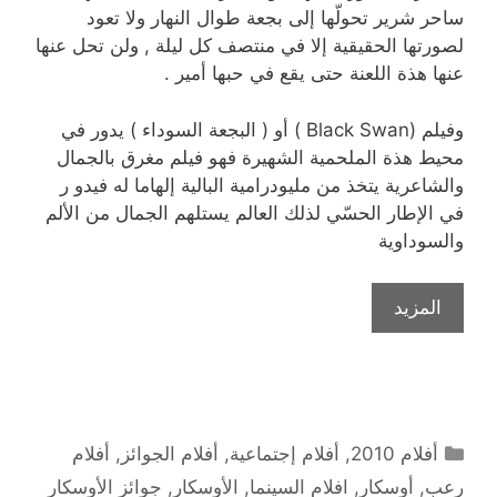
ساحر شرير تحولّها إلى بجعة طوال النهار ولا تعود
لصورتها الحقيقية إلا في منتصف كل ليلة , ولن تحل عنها
عنها هذة اللعنة حتى يقع في حبها أمير .
وفيلم (Black Swan ) أو ( البجعة السوداء ) يدور في
محيط هذة الملحمية الشهيرة فهو فيلم مغرق بالجمال
والشاعرية يتخذ من مليودرامية البالية إلهاما له فيدو ر
في الإطار الحسّي لذلك العالم يستلهم الجمال من الألم
والسوداوية
المزيد
التصنيفات
أفلام 2010
,
أفلام إجتماعية
,
أفلام الجوائز
,
أفلام
رعب
,
أوسكار
,
افلام السينما
,
الأوسكار
,
جوائز الأوسكار