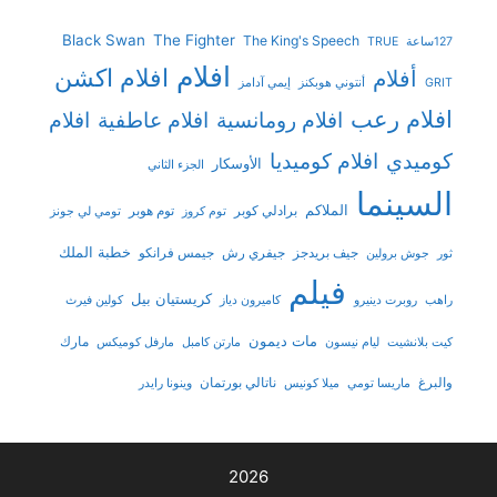
Black Swan
The Fighter
The King's Speech
127ساعة
TRUE
افلام
افلام اكشن
أفلام
GRIT
أنتوني هوبكنز
إيمي آدامز
افلام رعب
افلام رومانسية
افلام عاطفية
افلام
افلام كوميديا
كوميدي
الأوسكار
الجزء الثاني
السينما
الملاكم
برادلي كوبر
توم هوبر
توم كروز
تومي لي جونز
خطبة الملك
جيف بريدجز
جيفري رش
جيمس فرانكو
ثور
جوش برولين
فيلم
كريستيان بيل
راهب
روبرت دينيرو
كاميرون دياز
كولين فيرث
مات ديمون
مارك
كيت بلانشيت
ليام نيسون
مارتن كامبل
مارفل كوميكس
والبرغ
ناتالي بورتمان
ماريسا تومي
ميلا كونيس
وينونا رايدر
2026