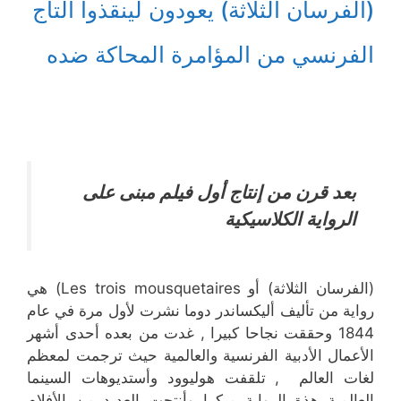
(الفرسان الثلاثة) يعودون لينقذوا التاج
الفرنسي من المؤامرة المحاكة ضده
بعد قرن من إنتاج أول فيلم مبنى على
الرواية الكلاسيكية
(الفرسان الثلاثة) أو Les trois mousquetaires‏) هي
رواية من تأليف أليكساندر دوما نشرت لأول مرة في عام
1844 وحققت نجاحا كبيرا , غدت من بعده أحدى أشهر
الأعمال الأدبية الفرنسية والعالمية حيث ترجمت لمعظم
لغات العالم , تلقفت هوليوود وأستديوهات السينما
العالمية هذة الرواية مبكرا وأنتجت العديد من الأفلام