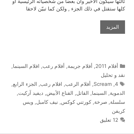
ثالثها سيكون الأخير وأن بعضا من شخصياته الرئيسية أو
كلها ستقتل في ذلك الجزء , ولكن كما تبيّن لاحقا
المزيد
التصنيفات
أفلام 2011
,
أفلام جريمة
,
أفلام رعب
,
افلام السينما
,
نقد و تحليل
الوسوم
4
,
Scream
,
أفلام الرعب
,
افلام رعب
,
الجزء الرابع
,
الدموية
,
السينما
,
القاتل
,
القناع الأبيض
,
ديفيد آركيت
,
سلسلة
,
صرخة
,
كورتني كوكس
,
نيف كامبل
,
ويس
كريفن
12 تعليق