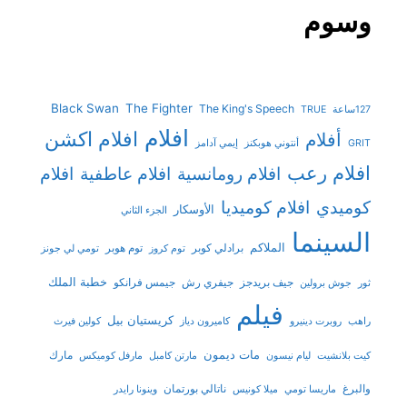
وسوم
Black Swan
The Fighter
The King's Speech
127ساعة
TRUE
افلام
افلام اكشن
أفلام
GRIT
أنتوني هوبكنز
إيمي آدامز
افلام رعب
افلام رومانسية
افلام عاطفية
افلام
افلام كوميديا
كوميدي
الأوسكار
الجزء الثاني
السينما
الملاكم
برادلي كوبر
توم هوبر
توم كروز
تومي لي جونز
خطبة الملك
جيف بريدجز
جيفري رش
جيمس فرانكو
ثور
جوش برولين
فيلم
كريستيان بيل
راهب
روبرت دينيرو
كاميرون دياز
كولين فيرث
مات ديمون
مارك
كيت بلانشيت
ليام نيسون
مارتن كامبل
مارفل كوميكس
والبرغ
ناتالي بورتمان
ماريسا تومي
ميلا كونيس
وينونا رايدر