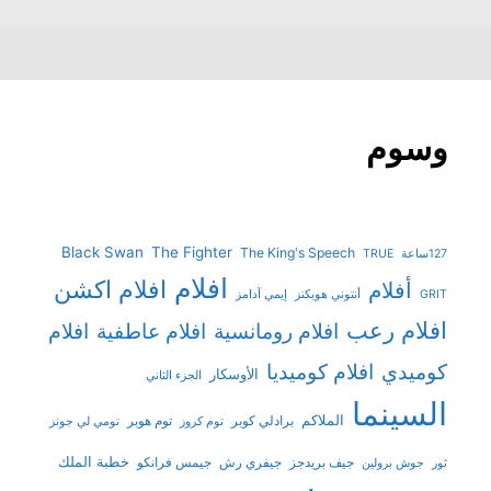
وسوم
Black Swan
The Fighter
The King's Speech
127ساعة
TRUE
افلام
افلام اكشن
أفلام
GRIT
أنتوني هوبكنز
إيمي آدامز
افلام رعب
افلام رومانسية
افلام عاطفية
افلام
افلام كوميديا
كوميدي
الأوسكار
الجزء الثاني
السينما
الملاكم
برادلي كوبر
توم هوبر
توم كروز
تومي لي جونز
خطبة الملك
جيف بريدجز
جيفري رش
جيمس فرانكو
ثور
جوش برولين