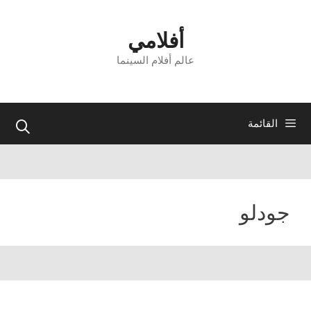
نتقل
لى
أفلامي
لمحتوى
عالم أفلام السينما
القائمة
جودلو