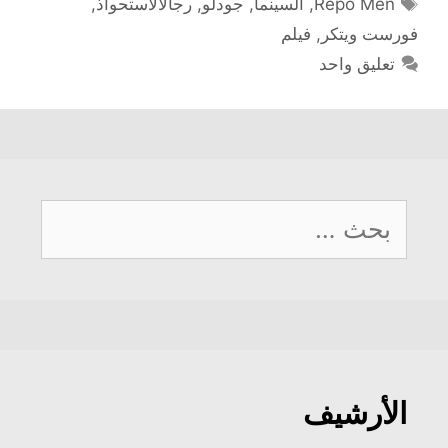
Repo Men
,
السينما
,
جودلو
,
رجالالاستحواذ
,
فورست ويتكر
,
فيلم
تعليق واحد
البحث
عن:
الأرشيف