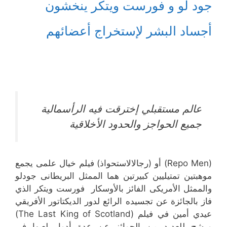
جود لو و فورست ويتكر ينخشون
أجساد البشر لإستخراج أعضائهم
عالم مستقبلي إخترقت فيه الرأسمالية
جميع الحواجز والحدود الأخلاقية
(Repo Men) أو (رجالالاستحواذ) فيلم خيال علمى يجمع
موهبتين تمتيليين كبيرتين هما الممثل البريطانى جودلو
والممثل الأمريكى الفائز بالأوسكار فورست ويتكر الذي
فاز بالجائزة عن تجسيده الرائع لدور الديكتاتور الأفريقي
عيدي أمين في فيلم (The Last King of Scotland)
ورشح للعديد من الجوائز عن عدة أدوار لعبها في