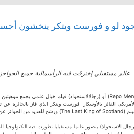
ود لو و فورست ويتكر ينخشون أجساد
عالم مستقبلي إخترقت فيه الرأسمالية جميع الحواجز و
(Repo Men) أو (رجالالاستحواذ) فيلم خيال علمى يجمع موهب
لأمريكى الفائز بالأوسكار فورست ويتكر الذي فاز بالجائزة عن تج
The Last King of ) ورشح للعديد من الجوائز عن عدة أدوار لعبها في مسيرته الفنية .
رجال الاستحواذ) يتصور عالما مستقبايا تطورت فيه التكنولوجيا 
سم الإنسان بعضو صناعى فى نفس الوقت الذى سيطرت فيه 