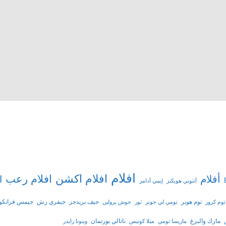
افلام
افلام اكشن
افلام رعب
أفلام
ا
أنتوني هوبكنز
إيمي آدامز
توم هوبر
جيف بريدجز
جيفري رش
جيمس فرانكو
توم كروز
تومي لي جونز
ثور
جوش برولين
مارك والبرغ
ناتالي بورتمان
ماريسا تومي
ميلا كونيس
وينونا رايدر