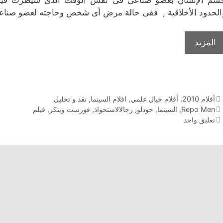
الحدود الأخلاقية , ففى حالة مرض أى شخص وحاجته لعضو صناع
المزيد
التصنيفات
أفلام 2010
,
أفلام خيال علمي
,
افلام السينما
,
نقد و تحليل
الوسوم
Repo Men
,
السينما
,
جودلو
,
رجالالاستحواذ
,
فورست ويتكر
,
فيلم
تعليق واحد