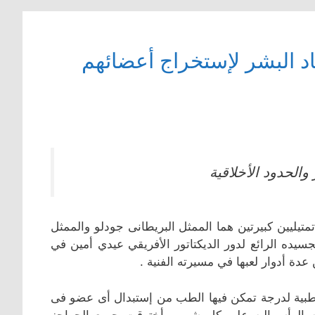
 البشر لإستخراج أعضائهم
الحدود الأخلاقية
تين تمتيليين كبيرتين هما الممثل البريطانى جودلو والممثل
سيده الرائع لدور الديكتاتور الأفريقي عيدي أمين في
الطبية لدرجة تمكن فيها الطب من إستبدال أى عضو فى
الرأسماليه على كل شى وأخترقت جميع الحواجز