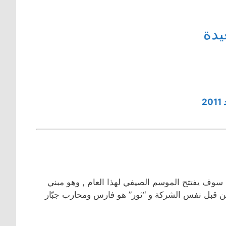
يدة
2
ذي سوف يفتتح الموسم الصيفي لهذا العام , وهو مبني
بل نفس الشركة و “ثور” هو فارس ومحارب جبّار