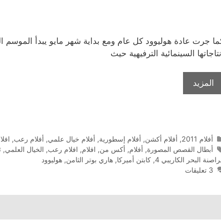
ما جرت عادة هوليوود كل عام ومع بداية شهر مايو يبدأ الموسم ا
نتاجاتها السينمائية الترفيهية حيث
المزيد
التصنيفات
أفلام 2011
,
أفلام أكشن
,
أفلام إسطورية
,
أفلام خيال علمي
,
أفلام رعب
,
افلا
الوسوم
أبطال القصص المصورة
,
أفلام
,
أكس من
,
افلام
,
افلام رعب
,
الخيال العلمي
,
ث
اصنة البحر الكاريبي 4
,
كابتن أميركا
,
هاري بوتر الثامن
,
هوليوود
3 تعليقات