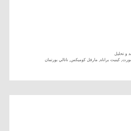
د و تحليل
ورث
,
كينيث براناه
,
مارفل كوميكس
,
ناتالي بورتمان