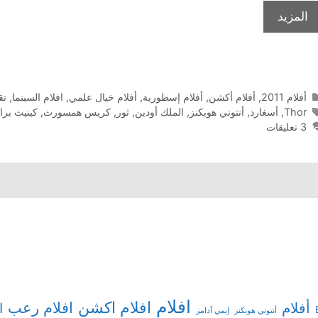
المزيد
التصنيفات
أفلام 2011
,
أفلام أكشن
,
أفلام إسطورية
,
أفلام خيال علمي
,
افلام السينما
,
تق
الوسوم
Thor
,
أسغارد
,
أنتوني هوبكنز
,
الملك أودين
,
ثور
,
كريس همسورث
,
كينيث بران
3 تعليقات
افلام
افلام اكشن
افلام رعب
أفلام
ا
أنتوني هوبكنز
إيمي آدامز