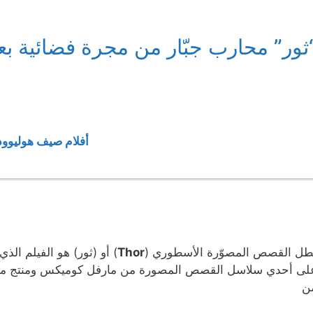
ثور” محارب جبّار من مجرة فضائية بع
أفلام صيف هوليوود 011
طل القصص المصوّرة الأسطوري (
Thor
) أو (ثور) هو الفيلم ال
لى أحدي سلاسل القصص المصورة من مارفل كوميكس ومنتج من ق
ن