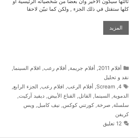
ثالثها سيكون الأخير وأن بعضا من شخصياته الرئيسية أو
كلها ستقتل في ذلك الجزء , ولكن كما تبيّن لاحقا
المزيد
التصنيفات
أفلام 2011
,
أفلام جريمة
,
أفلام رعب
,
افلام السينما
,
نقد و تحليل
الوسوم
4
,
Scream
,
أفلام الرعب
,
افلام رعب
,
الجزء الرابع
,
الدموية
,
السينما
,
القاتل
,
القناع الأبيض
,
ديفيد آركيت
,
سلسلة
,
صرخة
,
كورتني كوكس
,
نيف كامبل
,
ويس
كريفن
12 تعليق