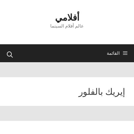
نتقل
لى
أفلامي
لمحتوى
عالم أفلام السينما
القائمة
إيريك بالفلور