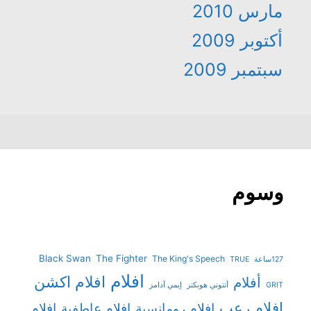
مارس 2010
أكتوبر 2009
سبتمبر 2009
وسوم
Black Swan
The Fighter
The King's Speech
127ساعة
TRUE
افلام
افلام اكشن
أفلام
GRIT
أنتوني هوبكنز
إيمي آدامز
افلام رعب
افلام رومانسية
افلام عاطفية
افلام