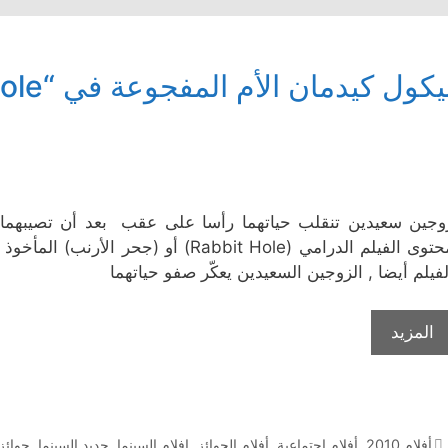
يكول كيدمان الأم المفجوعة في “Rabbit Hole”
وجين سعيدين تنقلب حياتهما رأسا على عقب بعد أن تصيبهما 
محتوى الفيلم الدرامي (Rabbit Hole) أ
لفيلم أيضا , الزوجين السعيدين يعكّر صفو حياتهما
المزيد
التصنيفات
أفلام 2010
,
أفلام إجتماعية
,
أفلام الجوائز
,
افلام السينما
,
جديد السينما
,
جوائز ا