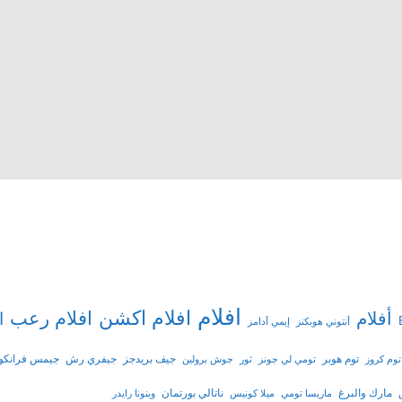
افلام
افلام اكشن
افلام رعب
أفلام
ا
أنتوني هوبكنز
إيمي آدامز
توم هوبر
جيف بريدجز
جيفري رش
جيمس فرانكو
توم كروز
تومي لي جونز
ثور
جوش برولين
مارك والبرغ
ناتالي بورتمان
ماريسا تومي
ميلا كونيس
وينونا رايدر