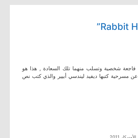
فاجعة شخصية وتسلب منهما تلك السعادة , هذا هو
و (جحر الأرنب) المأخوذ عن مسرحية كتبها ديفيد ليندسي أبيير والذي كتب نص
لأوسكار 2011