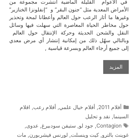
في الأعوام القليلة الماضية أنتشرت مجموعة من
الأمراض المعدية مثل “جنون البقر” و “إنفلونزا الخنازير”
وغيرها ما أثار الرعب حول العالم وأعطانا لمحة وتحذير
حول مخاطر الحياة المعاصرة التي سهلت فيها وسائل
النقل والشحن الحديثة وحركة الإنتقال حول العالم
وبالتالي سهّل ذلك من إمكانية إنتشار أي مرض معدي
إلى جميع أرجاء العالم وبسرعة قياسية ,
المزيد
التصنيفات
أفلام 2011
,
أفلام خيال علمي
,
أفلام رعب
,
افلام
السينما
,
نقد و تحليل
الوسوم
Contagion
,
جود لو
,
ستيفن سودبيرغ
,
عدوى
,
غوينث بالترو
,
كيت وينسلت
,
لورنس فيشربورن
,
مات