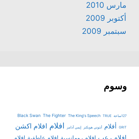
مارس 2010
أكتوبر 2009
سبتمبر 2009
وسوم
Black Swan
The Fighter
The King's Speech
127ساعة
TRUE
افلام
افلام اكشن
أفلام
GRIT
أنتوني هوبكنز
إيمي آدامز
افلام رعب
افلام رومانسية
افلام عاطفية
افلام