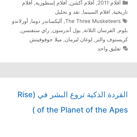
التصنيفات
أفلام 2011
,
أفلام أكشن
,
أفلام إسطورية
,
أفلام
تاريخية
,
افلام السينما
,
نقد و تحليل
الوسوم
The Three Musketeers
,
أليكساندر دوما
,
أورلاندو
بلوم
,
الفرسان الثلاثة
,
بول أندرسون
,
راي ستفنسن
,
كريستوف والتز
,
لوغان ليرمان
,
ميلا جوفوفيتش
تعليق واحد
القردة الذكية تروع البشر في (Rise
of the Planet of the Apes )