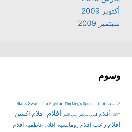
بر 2009
مبر 2009
وم
Black Swan
The Fighter
The King's Speech
TRUE
افلام
افلام اكشن
أفلام
أنتوني هوبكنز
إيمي آدامز
ام رعب
افلام رومانسية
افلام عاطفية
افلام