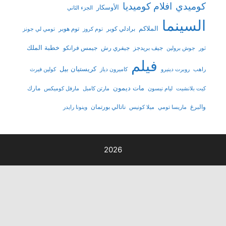
افلام كوميديا
يدي
الأوسكار
الجزء الثاني
سينما
الملاكم
برادلي كوبر
توم هوبر
توم كروز
تومي لي جونز
خطبة الملك
جيف بريدجز
جيفري رش
جيمس فرانكو
وش برولين
فيلم
كريستيان بيل
روبرت دينيرو
كاميرون دياز
كولين فيرث
مات ديمون
مارك
لانشيت
ليام نيسون
مارتن كامبل
مارفل كوميكس
غ
ناتالي بورتمان
ماريسا تومي
ميلا كونيس
وينونا رايدر
2026