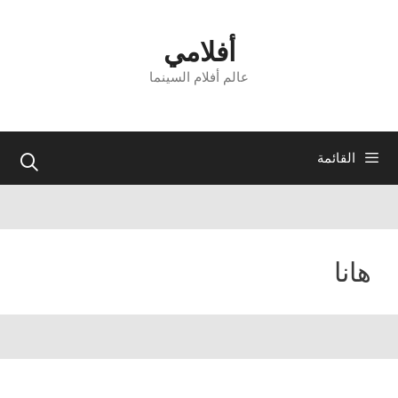
نتقل
لى
أفلامي
لمحتوى
عالم أفلام السينما
القائمة
هانا