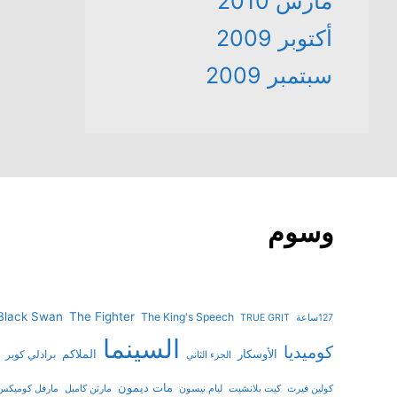
مارس 2010
أكتوبر 2009
سبتمبر 2009
وسوم
Black Swan
The Fighter
The King's Speech
127ساعة
TRUE GRIT
السينما
كوميديا
الأوسكار
الملاكم
برادلي كوبر
الجزء الثاني
مات ديمون
كولين فيرث
كيت بلانشيت
ليام نيسون
مارتن كامبل
مارفل كوميكس