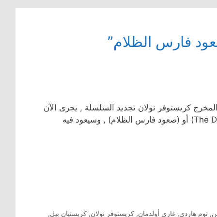
عود فارس الظلام”
المخرج كريستوفر نولان تجديد السلسلة , يجرى الآن
ن
,
توم هاردي
,
غاري أولدمان
,
كريستوفر نولان
,
كريستيان بيل
,