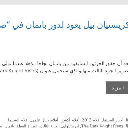
ريستيان بيل يعود لدور باتمان في “ص
عد أن حقق الجزئين السابقين من باتمان نجاحا مذهلا عندما تولى 
وير الجزء الثالث منها والذي سيحمل عنوان (The Dark Knight Rises) أو (صعود فارس الظلام) , وسيعود فيه
المزيد
التصنيفات
أخبار السينما
,
أفلام 2012
,
أفلام أكشن
,
أفلام خيال علمي
,
افلام السينما
الوسوم
The Dark Knight Rises
,
آن هاثاواي
,
الجزء الثالث
,
المرأة القطة
,
باتمان
,
بي