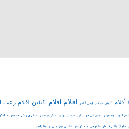
افلام
افلام اكشن
افلام رعب
أفلام
ا
أنتوني هوبكنز
إيمي آدامز
توم هوبر
جيف بريدجز
جيفري رش
جيمس فرانكو
توم كروز
تومي لي جونز
ثور
جوش برولين
مارك والبرغ
ناتالي بورتمان
ماريسا تومي
ميلا كونيس
وينونا رايدر