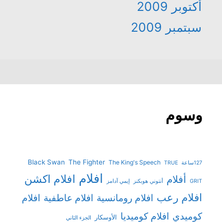
أكتوبر 2009
سبتمبر 2009
وسوم
Black Swan
The Fighter
The King's Speech
127ساعة
TRUE
افلام
افلام اكشن
أفلام
GRIT
أنتوني هوبكنز
إيمي آدامز
افلام رعب
افلام رومانسية
افلام عاطفية
افلام
افلام كوميديا
كوميدي
الأوسكار
الجزء الثاني