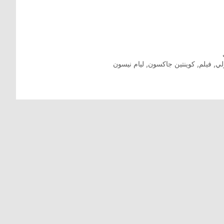
لي
,
فيلم
,
كوينتين جاكسون
,
ليام نيسون