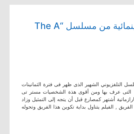
ليام نيسون يتصدر بطولة النسخة السينمائية من مسلسل “The A
 مبنى على المسلسل التلفزيوني الشهير الذى ظهر فى فترة الثمانينات
ه التى عرف بها ومن أقوى هذة الشخصيات مستر تى
زماتية أشتهر كمصارع قبل أن يتجه إلى التمثيل وزاد
ق , الفيلم يتناول بداية تكوين هذا الفريق وتحوله