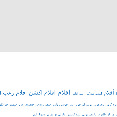
افلام
افلام اكشن
افلام رعب
أفلام
ا
أنتوني هوبكنز
إيمي آدامز
توم هوبر
جيف بريدجز
جيفري رش
جيمس فرانكو
توم كروز
تومي لي جونز
ثور
جوش برولين
مارك والبرغ
ناتالي بورتمان
ماريسا تومي
ميلا كونيس
وينونا رايدر