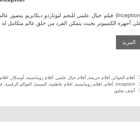
(Inception) فيلم خيال علمى للنجم ليوناردو ديكابريو يتصور
لى أجهزة الكمبيوتر بحيث يتمكن الفرد من خلق عالم متكامل له 
المزيد
التصنيفات
أفلام الجوائز
,
أفلام جريمة
,
أفلام خيال علمي
,
أفلام رومانسية
,
أوسكار
,
افلام
الوسوم
Inception
,
أفلام
,
افلام رومانسية
,
افلام عاطفية
,
السينما
,
العوالم الرقمية
,
في
أضف تعليق