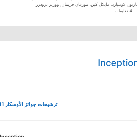
ريون كوتليارد
,
مايكل كين
,
مورغان فريمان
,
وورنر بروذرز
4 تعليقات
Inceptio
ترشيحات جوائز الأوسكار 2011 لأفضل فيلم
Inception