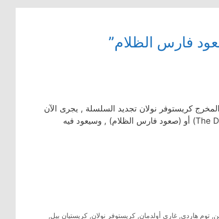
عود فارس الظلام”
المخرج كريستوفر نولان تجديد السلسلة , يجرى الآن
ن
,
توم هاردي
,
غاري أولدمان
,
كريستوفر نولان
,
كريستيان بيل
,