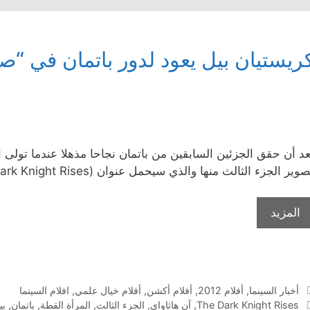
ريستيان بيل يعود لدور باتمان في “ص
عد أن حقق الجزئين السابقين من باتمان نجاحا مذهلا عندما تولى 
وير الجزء الثالث منها والذي سيحمل عنوان (The Dark Knight Rises) أو (صعود فارس الظلام) , وسيعود فيه
المزيد
التصنيفات
أخبار السينما
,
أفلام 2012
,
أفلام أكشن
,
أفلام خيال علمي
,
افلام السينما
الوسوم
The Dark Knight Rises
,
آن هاثاواي
,
الجزء الثالث
,
المرأة القطة
,
باتمان
,
بي