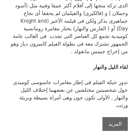
الذى تركه متجها إلى أفلام أكثر عمقا وفنية مثل (أسود
وحملان ) و (فالكيرى) والفيلمان لم يحققا أى نجاح
جماهيرى يذكر ولكن فى فيلمه الأخير (Knight and
Day) أو ( الفارس والنهار) يختار مغامرة رومانسية
كوميدية تجمع كل العناصر التى تجذب فى الغالب عامة
الجمهور تشترك معه فى بطولة الفيلم كاميرون دياز وهو
من إخراج جيمس مانغولد .
لقاء الليل والنهار
تدور حبكة الفيلم فى إطار مغامرات جاسوسى كوميدى
حول شخصيتين مختلفتين عن بعضهما إختلاف الليل
والنهار , الأولى تكون جون وهى أمراة بسيطة وبريئة
ورثت
المزيد