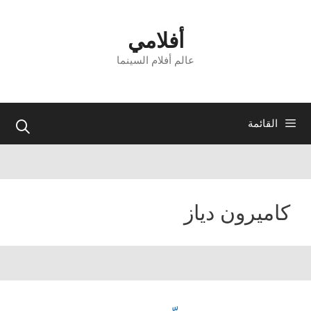
نتقل
لى
أفلامي
لمحتوى
عالم أفلام السينما
القائمة
كاميرون دياز