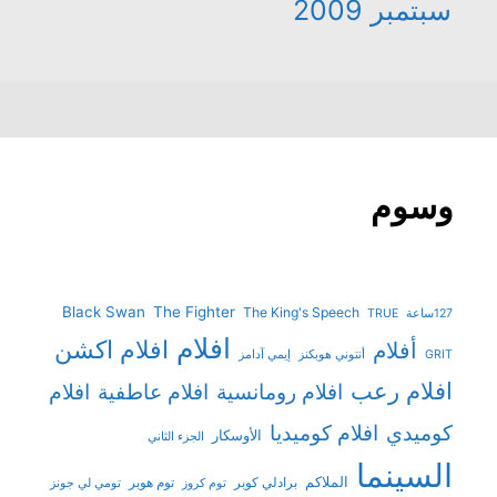
سبتمبر 2009
وسوم
Black Swan
The Fighter
The King's Speech
127ساعة
TRUE
افلام
افلام اكشن
أفلام
GRIT
أنتوني هوبكنز
إيمي آدامز
افلام رعب
افلام رومانسية
افلام عاطفية
افلام
افلام كوميديا
كوميدي
الأوسكار
الجزء الثاني
السينما
الملاكم
برادلي كوبر
توم هوبر
توم كروز
تومي لي جونز