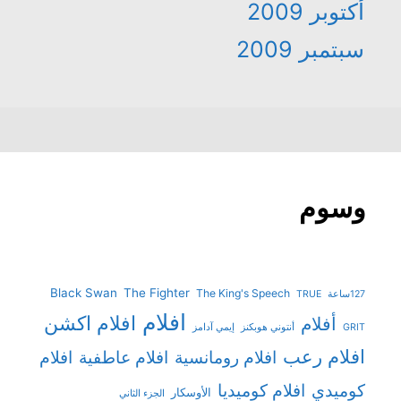
أكتوبر 2009
سبتمبر 2009
وسوم
Black Swan
The Fighter
The King's Speech
127ساعة
TRUE
افلام
افلام اكشن
أفلام
GRIT
أنتوني هوبكنز
إيمي آدامز
افلام رعب
افلام رومانسية
افلام عاطفية
افلام
افلام كوميديا
كوميدي
الأوسكار
الجزء الثاني