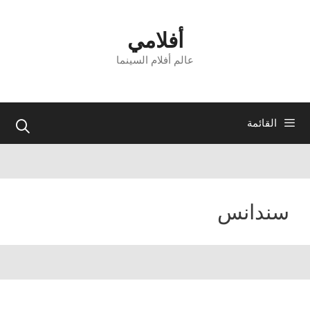
نتقل
لى
أفلامي
لمحتوى
عالم أفلام السينما
القائمة
سندانس