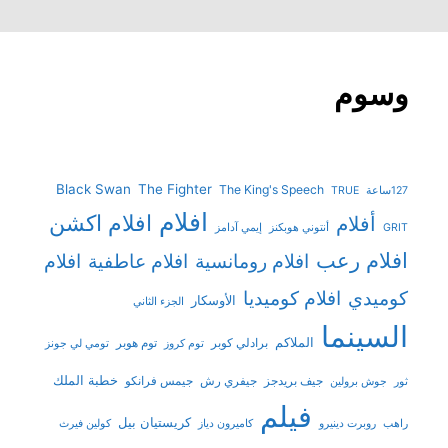
وسوم
Black Swan
The Fighter
The King's Speech
127ساعة
TRUE
افلام
افلام اكشن
أفلام
GRIT
أنتوني هوبكنز
إيمي آدامز
افلام رعب
افلام رومانسية
افلام عاطفية
افلام
افلام كوميديا
كوميدي
الأوسكار
الجزء الثاني
السينما
الملاكم
برادلي كوبر
توم هوبر
توم كروز
تومي لي جونز
خطبة الملك
جيف بريدجز
جيفري رش
جيمس فرانكو
ثور
جوش برولين
فيلم
كريستيان بيل
راهب
روبرت دينيرو
كاميرون دياز
كولين فيرث