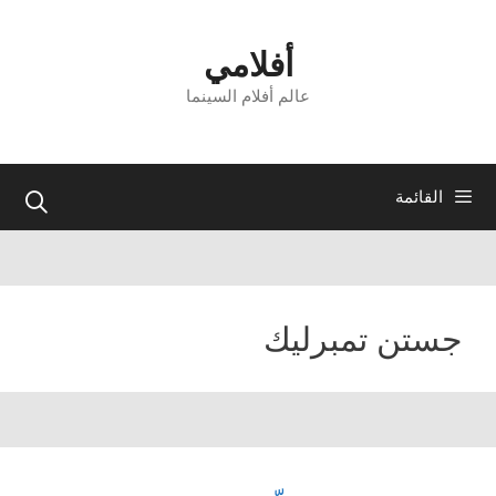
نتقل
لى
أفلامي
لمحتوى
عالم أفلام السينما
القائمة
جستن تمبرليك