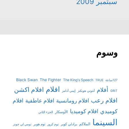
سبتمبر 2009
وسوم
Black Swan
The Fighter
The King's Speech
127ساعة
TRUE
افلام
افلام اكشن
أفلام
GRIT
أنتوني هوبكنز
إيمي آدامز
افلام رعب
افلام رومانسية
افلام عاطفية
افلام
افلام كوميديا
كوميدي
الأوسكار
الجزء الثاني
السينما
الملاكم
برادلي كوبر
توم هوبر
توم كروز
تومي لي جونز