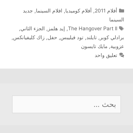
التصنيفات
أفلام 2011
,
أفلام كوميديا
,
افلام السينما
,
جديد
السينما
الوسوم
The Hangover Part II
,
إيد هلمز
,
الجزء الثاني
,
برادلي كوبر
,
تايلند
,
تود فيليبس
,
حفل
,
زاك كليفيانكس
,
عزوبية
,
مايك تايسون
تعليق واحد
البحث
عن: