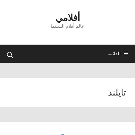
نتقل
لى
أفلامي
لمحتوى
عالم أفلام السينما
القائمة
تايلند