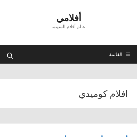
نتقل
لى
أفلامي
لمحتوى
عالم أفلام السينما
القائمة
افلام كوميدي