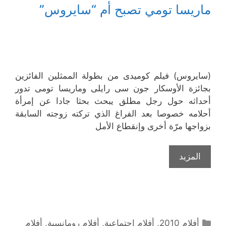
ماريسا تومي تصبح أم “سايروس”
(سايروس) فيلم كوميدى من بطولة الممثلين الفائزين
بجائزة الأوسكار جون سى رايلى وماريسا تومى تدور
أحداثه حول رجل مطلق يبحث بحثا جادا عن إمرأة
أحلامه خصوصا بعد الفراغ الذي تركته زوجته السابقة
بزواجها مرّة أخرى وإنقطاع الأمل
المزيد
التصنيفات
أفلام 2010
,
أفلام إجتماعية
,
أفلام رومانسية
,
أفلام