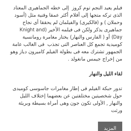
فيلم يعيد النجم توم كروز إلى خطه الجماهيرى المعتاد
الذى تركه متجها إلى أفلام أكثر عمقا وفنية مثل (أسود
وحملان ) و (فالكيرى) والفيلمان لم يحققا أى نجاح
جماهيرى يذكر ولكن فى فيلمه الأخير (Knight and
Day) أو ( الفارس والنهار) يختار مغامرة رومانسية
كوميدية تجمع كل العناصر التى تجذب فى الغالب عامة
الجمهور تشترك معه فى بطولة الفيلم كاميرون دياز وهو
من إخراج جيمس مانغولد .
لقاء الليل والنهار
تدور حبكة الفيلم فى إطار مغامرات جاسوسى كوميدى
حول شخصيتين مختلفتين عن بعضهما إختلاف الليل
والنهار , الأولى تكون جون وهى أمراة بسيطة وبريئة
ورثت
المزيد