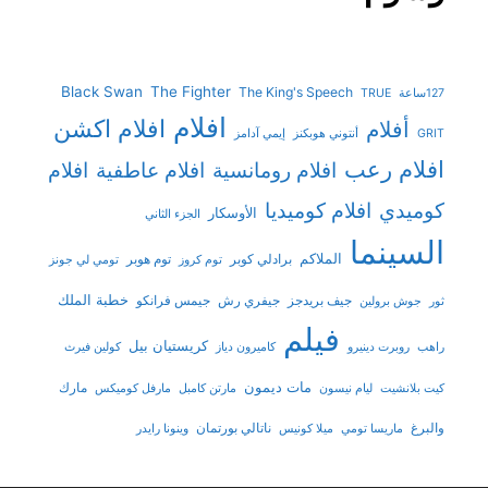
Black Swan
The Fighter
The King's Speech
127ساعة
TRUE
افلام
افلام اكشن
أفلام
GRIT
أنتوني هوبكنز
إيمي آدامز
افلام رعب
افلام رومانسية
افلام عاطفية
افلام
افلام كوميديا
كوميدي
الأوسكار
الجزء الثاني
السينما
الملاكم
برادلي كوبر
توم هوبر
توم كروز
تومي لي جونز
خطبة الملك
جيف بريدجز
جيفري رش
جيمس فرانكو
ثور
جوش برولين
فيلم
كريستيان بيل
راهب
روبرت دينيرو
كاميرون دياز
كولين فيرث
مات ديمون
مارك
كيت بلانشيت
ليام نيسون
مارتن كامبل
مارفل كوميكس
والبرغ
ناتالي بورتمان
ماريسا تومي
ميلا كونيس
وينونا رايدر