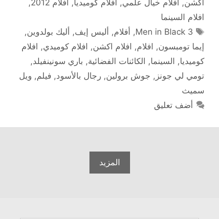
أكشن
,
أفلام خيال علمي
,
أفلام كوميديا
,
افلام 2012
,
افلام السينما
الوسوم
3 Men in Black
,
أفلام
,
أليس إيف
,
أليك بولدوين
,
إيما تومبسون
,
افلام
,
افلام اكشن
,
افلام كوميدي
,
افلام
كوميديا
,
السينما
,
الكائنات الفضائية
,
باري سونينفيلد
,
تومي لي جونز
,
جوش برولين
,
رجال بالأسود
,
فيلم
,
ويل
سميث
أضف تعليق
المزيد