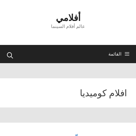
نتقل
لى
أفلامي
لمحتوى
عالم أفلام السينما
القائمة
افلام كوميديا