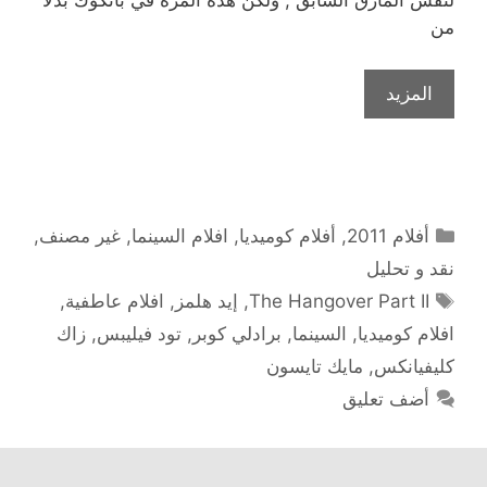
لنفس المأزق السابق , ولكن هذة المرّة في بانكوك بدلا
من
المزيد
التصنيفات
أفلام 2011
,
أفلام كوميديا
,
افلام السينما
,
غير مصنف
,
نقد و تحليل
الوسوم
The Hangover Part II
,
إيد هلمز
,
افلام عاطفية
,
افلام كوميديا
,
السينما
,
برادلي كوبر
,
تود فيليبس
,
زاك
كليفيانكس
,
مايك تايسون
أضف تعليق