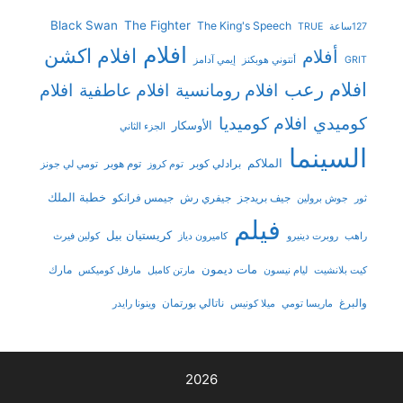
Black Swan
The Fighter
The King's Speech
127ساعة
TRUE
افلام
افلام اكشن
أفلام
GRIT
أنتوني هوبكنز
إيمي آدامز
افلام رعب
افلام رومانسية
افلام عاطفية
افلام
افلام كوميديا
كوميدي
الأوسكار
الجزء الثاني
السينما
الملاكم
برادلي كوبر
توم هوبر
توم كروز
تومي لي جونز
خطبة الملك
جيف بريدجز
جيفري رش
جيمس فرانكو
ثور
جوش برولين
فيلم
كريستيان بيل
راهب
روبرت دينيرو
كاميرون دياز
كولين فيرث
مات ديمون
مارك
كيت بلانشيت
ليام نيسون
مارتن كامبل
مارفل كوميكس
والبرغ
ناتالي بورتمان
ماريسا تومي
ميلا كونيس
وينونا رايدر
2026