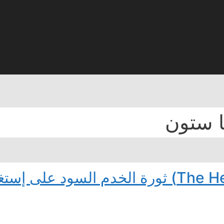
ا ستون