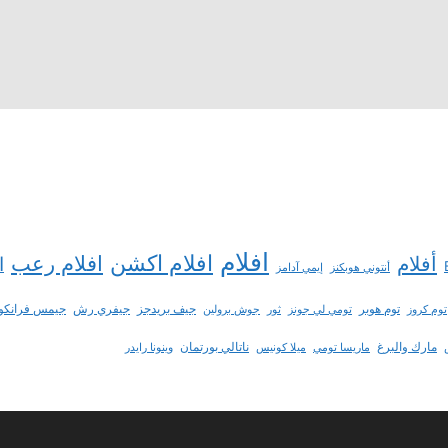
افلام
افلام اكشن
افلام رعب
أفلام
ا
أنتوني هوبكنز
إيمي آدامز
توم هوبر
جيف بريدجز
جيفري رش
جيمس فرانكو
توم كروز
تومي لي جونز
ثور
جوش برولين
مارك والبرغ
ناتالي بورتمان
ماريسا تومي
ميلا كونيس
وينونا رايدر