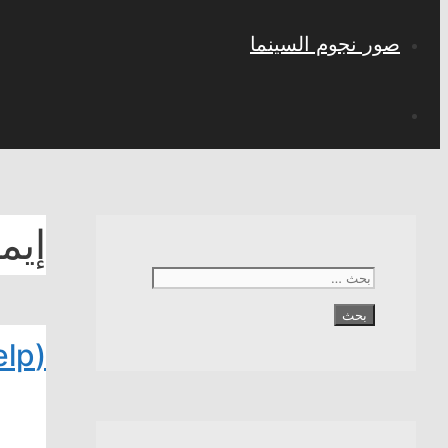
صور نجوم السينما
إيم
البحث
عن:
(The Help) ثورة الخدم السود على إستغلال مخدوميهم البيض