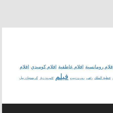
افلام
فلام رومانسية
افلام عاطفية
افلام كوميدي
فيلم
خطبة الملك
كريستيان بيل
راهب
روبرت دينيرو
كاميرون دياز