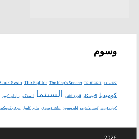
وسوم
Black Swan
The Fighter
The King's Speech
127ساعة
TRUE GRIT
السينما
كوميديا
الأوسكار
الملاكم
برادلي كوبر
الجزء الثاني
مات ديمون
كولين فيرث
كيت بلانشيت
ليام نيسون
مارتن كامبل
مارفل كوميكس
2026