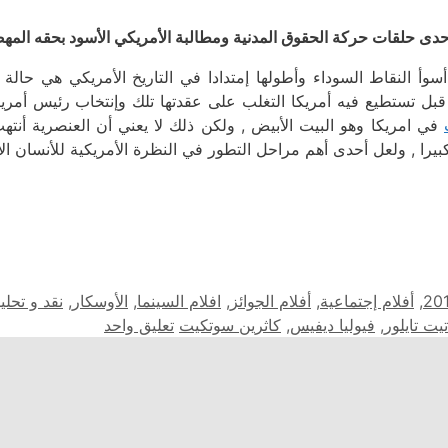
حدى حلقات حركة الحقوق المدنية ومطالبة الأمريكي الأسود بحقه المه
وأ النقاط السوداء وأطولها إمتدادا في التاريخ الأمريكي هي حالة إس
بل تستطيع فيه أمريكا التغلب على عقدتها تلك وإنتخاب رئيس أمريك
في امريكا وهو البيت الأبيض , ولكن ذلك لا يعني أن العنصرية أنته
بيرا , ولعل أحدى أهم مراحل التطور في النظرة الأمريكية للأنسان الأس
ات
,
أفلام إجتماعية
,
أفلام الجوائز
,
افلام السينما
,
الأوسكار
,
نقد و تحلي
تيت تايلور
,
فيوليا ديفيس
,
كاثرين سوتكيت
تعليق واحد