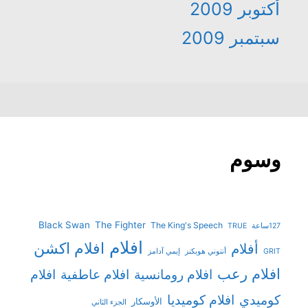
أكتوبر 2009
سبتمبر 2009
وسوم
Black Swan
The Fighter
The King's Speech
127ساعة
TRUE
افلام
افلام اكشن
أفلام
GRIT
أنتوني هوبكنز
إيمي آدامز
افلام رعب
افلام رومانسية
افلام عاطفية
افلام
افلام كوميديا
كوميدي
الأوسكار
الجزء الثاني