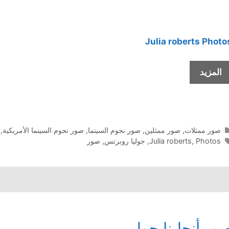
Julia roberts Photo
صور
المزيد
جوليا
روبرتس
التصنيفات
صور ممثلات
,
صور ممثلين
,
صور نجوم السينما
,
صور نجوم السينما الأمريكية
,
الوسوم
Photos
,
Julia roberts
,
جوليا روبرتس
,
صور
ور أنجلينا جولي