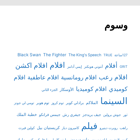
وسوم
Black Swan
The Fighter
The King's Speech
127ساعة
TRUE
افلام
افلام اكشن
أفلام
GRIT
أنتوني هوبكنز
إيمي آدامز
افلام رعب
افلام رومانسية
افلام عاطفية
افلام
افلام كوميديا
كوميدي
الأوسكار
الجزء الثاني
السينما
الملاكم
برادلي كوبر
توم هوبر
توم كروز
تومي لي جونز
خطبة الملك
جيف بريدجز
جيفري رش
جيمس فرانكو
ثور
جوش برولين
فيلم
كريستيان بيل
راهب
روبرت دينيرو
كاميرون دياز
كولين فيرث
مات ديمون
مارك
كيت بلانشيت
ليام نيسون
مارتن كامبل
مارفل كوميكس