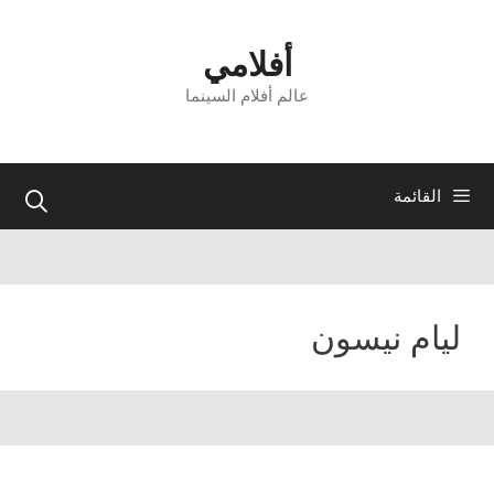
نتقل
لى
أفلامي
لمحتوى
عالم أفلام السينما
القائمة
ليام نيسون