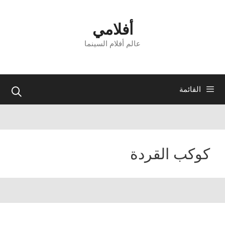
نتقل
لى
أفلامي
لمحتوى
عالم أفلام السينما
القائمة
كوكب القردة