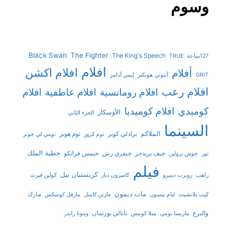
وسوم
Black Swan
The Fighter
The King's Speech
127ساعة
TRUE
افلام
افلام اكشن
أفلام
GRIT
أنتوني هوبكنز
إيمي آدامز
افلام رعب
افلام رومانسية
افلام عاطفية
افلام
افلام كوميديا
كوميدي
الأوسكار
الجزء الثاني
السينما
الملاكم
برادلي كوبر
توم هوبر
توم كروز
تومي لي جونز
خطبة الملك
جيف بريدجز
جيفري رش
جيمس فرانكو
ثور
جوش برولين
فيلم
كريستيان بيل
راهب
روبرت دينيرو
كاميرون دياز
كولين فيرث
مات ديمون
مارك
كيت بلانشيت
ليام نيسون
مارتن كامبل
مارفل كوميكس
والبرغ
ناتالي بورتمان
ماريسا تومي
ميلا كونيس
وينونا رايدر