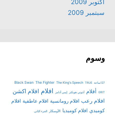
أكتوبر 2009
سبتمبر 2009
وسوم
Black Swan
The Fighter
The King's Speech
127ساعة
TRUE
افلام
افلام اكشن
أفلام
GRIT
أنتوني هوبكنز
إيمي آدامز
افلام رعب
افلام رومانسية
افلام عاطفية
افلام
افلام كوميديا
كوميدي
الأوسكار
الجزء الثاني