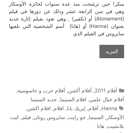
مبكرا حين ترشحت منذ عدة سنوات لجائزة الأوسكار
وهي في سن الرابعة عشر وذلك عن دورها في فيلم
(Atonement) أو (تكفير) , وهي تعود بفيلم إثارة جديد
بعنوان (Hanna) أو (هانا) أسم الشخصية التي تلعبها
سايروس في الفيلم الذي
المزيد
التصنيفات
أفلام 2011
,
أفلام أكشن
,
أفلام حرب و جاسوسية
,
أفلام خيال علمي
,
افلام السينما
,
جديد السينما
الوسوم
Hanna
,
أفلام
,
إيريك بانا
,
افلام
,
افلام اكشن
,
الأوسكار
,
السينما
,
جو رايت
,
سايروس رونان
,
فيلم
,
كيت
بلانشيت
,
هانا