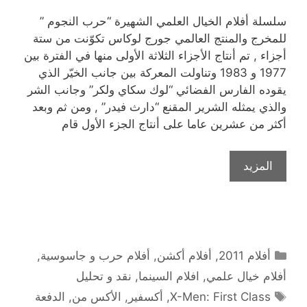
سلسلة أفلام الخيال العلمي الشهيرة “حرب النجوم ”
للمخرج والمنتج العالمي جورج لوكاس تكوّنت من ستة
أجزاء , تم أنتاج الأجزاء الثلاثة الأولى منها في الفترة بين
1977 و 1983 وتناولت المعركة بين جانب الخيّر الذي
يقوده الفارس الفضائي “لوك سكاي ولكر” وجانب الشر
والذي يمثله الشرير المقنع “دارث فيدر” , ومن ثم وبعد
أكثر من عشرين عاما على أنتاج الجزء الأول قام
المزيد
التصنيفات
أفلام 2011
,
أفلام أكشن
,
أفلام حرب و جاسوسية
,
أفلام خيال علمي
,
افلام السينما
,
نقد و تحليل
الوسوم
X-Men: First Class
,
أكسفير
,
الأكس من
,
الدفعة