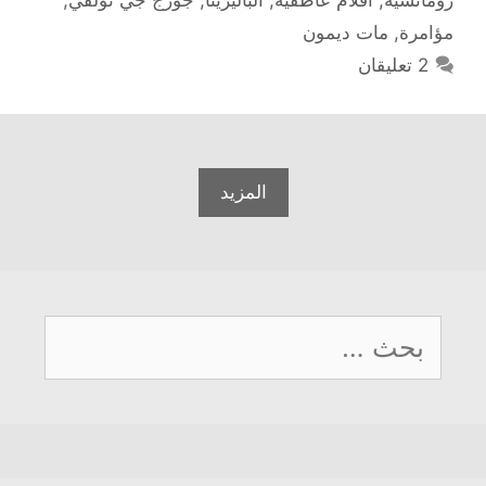
رومانسية
,
افلام عاطفية
,
الباليرينا
,
جورج جي نولفي
,
مؤامرة
,
مات ديمون
2 تعليقان
المزيد
البحث
عن: