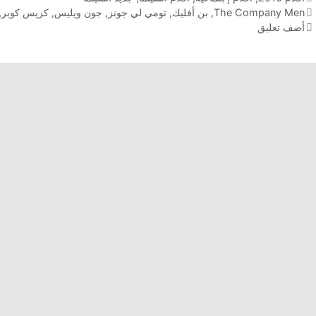
الوسوم
The Company Men
,
بن أفليك
,
تومي لي جونز
,
جون ويليس
,
كريس كوبر
,
أضف تعليق