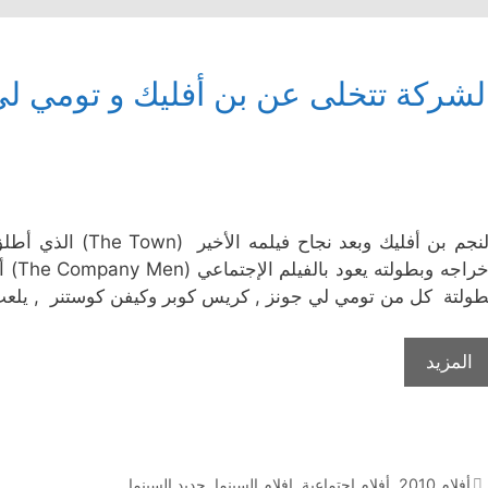
لشركة تتخلى عن بن أفليك و تومي ل
النجم بن أفليك وبعد
أخراج
طولتة كل من تومي لي جونز , كريس كوبر وكيفن كوستنر , يلعب 
المزيد
التصنيفات
أفلام 2010
,
أفلام إجتماعية
,
افلام السينما
,
جديد السينما