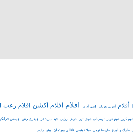
افلام
افلام اكشن
افلام رعب
أفلام
ا
أنتوني هوبكنز
إيمي آدامز
توم هوبر
جيف بريدجز
جيفري رش
جيمس فرانكو
توم كروز
تومي لي جونز
ثور
جوش برولين
مارك والبرغ
ناتالي بورتمان
ماريسا تومي
ميلا كونيس
وينونا رايدر