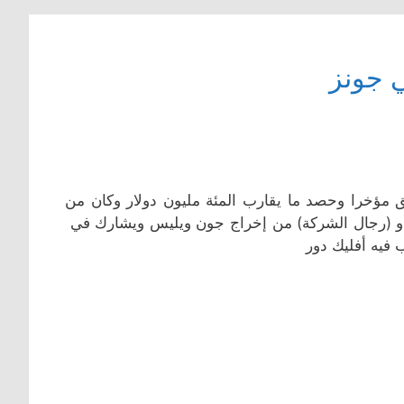
ي جونز
 نجاح فيلمه الأخير (The Town) الذي أطلق مؤخرا وحصد ما يقارب المئة مليون دولار وكان من
ه وبطولته يعود بالفيلم الإجتماعي (The Company Men) أو (رجال الشركة) من إخراج جون ويليس ويشارك في
فيه أفليك دور