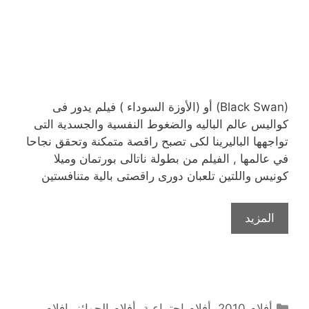
(Black Swan) أو (الأوزة السوداء ) فيلم يدور فى
كواليس عالم الباليه والضغوط النفسية والجسدية التى
تواجهها الباليرينا لكى تصبح راقصة متمكنة وتحقق نجاحا
في عالمها , الفيلم من بطولة ناتالى بورتمان وميلا
كونيس واللتين تلعبان دورى راقصتى بالية متنافستين
المزيد
التصنيفات
أفلام 2010
,
أفلام إجتماعية
,
أفلام الجوائز
,
افلام