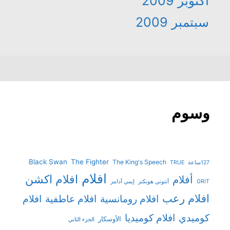
أكتوبر 2009
سبتمبر 2009
وسوم
Black Swan
The Fighter
The King's Speech
127ساعة
TRUE
افلام
افلام اكشن
أفلام
GRIT
أنتوني هوبكنز
إيمي آدامز
افلام رعب
افلام رومانسية
افلام عاطفية
افلام
افلام كوميديا
كوميدي
الأوسكار
الجزء الثاني