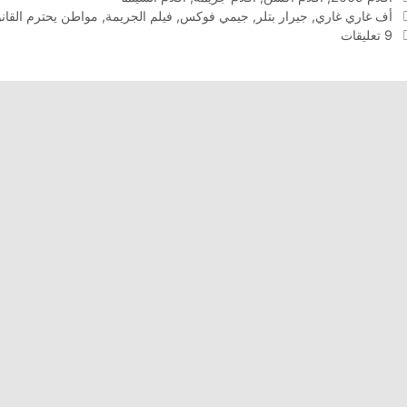
الوسوم
أف غاري غاري
,
جيرار بتلر
,
جيمي فوكس
,
فيلم الجريمة
,
مواطن يحترم القان
9 تعليقات