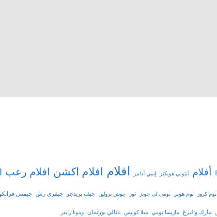
افلام
افلام اكشن
افلام رعب
أفلام
ا
أنتوني هوبكنز
إيمي آدامز
توم هوبر
جيف بريدجز
جيفري رش
جيمس فرانكو
توم كروز
تومي لي جونز
ثور
جوش برولين
مارك والبرغ
ناتالي بورتمان
ماريسا تومي
ميلا كونيس
وينونا رايدر