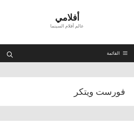
نتقل
لى
أفلامي
لمحتوى
عالم أفلام السينما
القائمة
فورست ويتكر