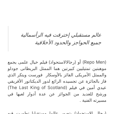
عالم مستقبلي إخترقت فيه الرأسمالية
جميع الحواجز والحدود الأخلاقية
(Repo Men) أو (رجالالاستحواذ) فيلم خيال علمى يجمع
موهبتين تمتيليين كبيرتين هما الممثل البريطانى جودلو
والممثل الأمريكى الفائز بالأوسكار فورست ويتكر الذي
فاز بالجائزة عن تجسيده الرائع لدور الديكتاتور الأفريقي
عيدي أمين في فيلم (The Last King of Scotland)
ورشح للعديد من الجوائز عن عدة أدوار لعبها في
مسيرته الفنية .
(رجال الاستحواذ) يتصور عالما مستقبايا تطورت فيه