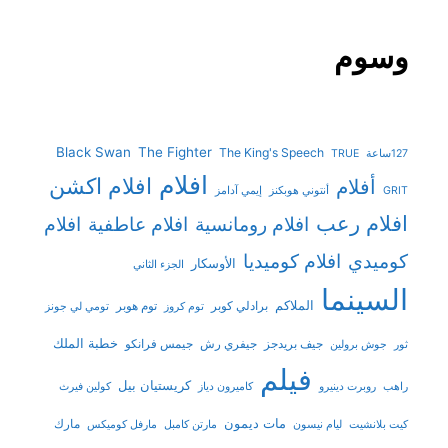
وسوم
Black Swan
The Fighter
The King's Speech
127ساعة
TRUE
افلام
افلام اكشن
أفلام
GRIT
أنتوني هوبكنز
إيمي آدامز
افلام رعب
افلام رومانسية
افلام عاطفية
افلام
افلام كوميديا
كوميدي
الأوسكار
الجزء الثاني
السينما
الملاكم
برادلي كوبر
توم هوبر
توم كروز
تومي لي جونز
خطبة الملك
جيف بريدجز
جيفري رش
جيمس فرانكو
ثور
جوش برولين
فيلم
كريستيان بيل
راهب
روبرت دينيرو
كاميرون دياز
كولين فيرث
مات ديمون
مارك
كيت بلانشيت
ليام نيسون
مارتن كامبل
مارفل كوميكس