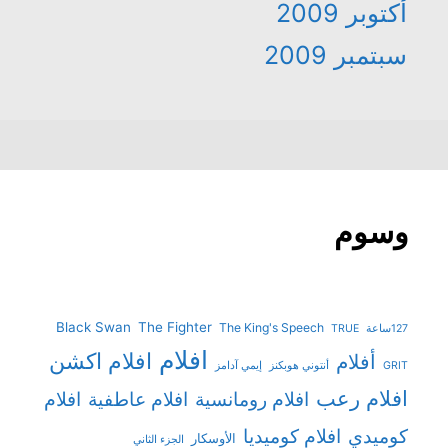
أكتوبر 2009
سبتمبر 2009
وسوم
Black Swan
The Fighter
The King's Speech
127ساعة
TRUE
افلام
افلام اكشن
أفلام
GRIT
أنتوني هوبكنز
إيمي آدامز
افلام رعب
افلام رومانسية
افلام عاطفية
افلام
افلام كوميديا
كوميدي
الأوسكار
الجزء الثاني