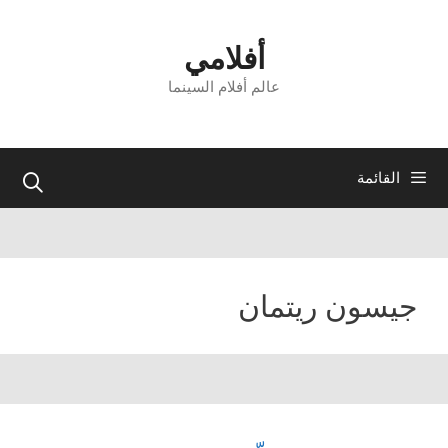
نتقل
لى
أفلامي
لمحتوى
عالم أفلام السينما
القائمة
جيسون ريتمان