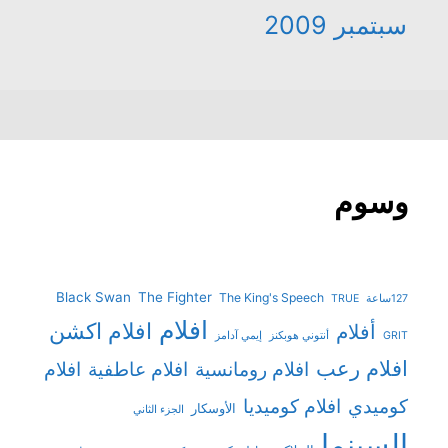
سبتمبر 2009
وسوم
Black Swan
The Fighter
The King's Speech
127ساعة
TRUE
افلام
افلام اكشن
أفلام
GRIT
أنتوني هوبكنز
إيمي آدامز
افلام رعب
افلام رومانسية
افلام عاطفية
افلام
افلام كوميديا
كوميدي
الأوسكار
الجزء الثاني
السينما