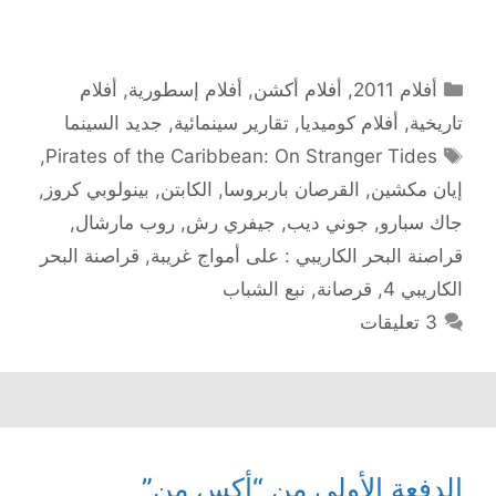
التصنيفات
أفلام 2011
,
أفلام أكشن
,
أفلام إسطورية
,
أفلام
تاريخية
,
أفلام كوميديا
,
تقارير سينمائية
,
جديد السينما
الوسوم
,
Pirates of the Caribbean: On Stranger Tides
إيان مكشين
,
القرصان باربروسا
,
الكابتن
,
بينولوبي كروز
,
جاك سبارو
,
جوني ديب
,
جيفري رش
,
روب مارشال
,
قراصنة البحر الكاريبي : على أمواج غريبة
,
قراصنة البحر
الكاريبي 4
,
قرصانة
,
نبع الشباب
3 تعليقات
الدفعة الأولى من “أكس من”