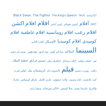
Black Swan
The Fighter
The King's Speech
127ساعة
TRUE
افلام
افلام اكشن
أفلام
GRIT
أنتوني هوبكنز
إيمي آدامز
افلام رعب
افلام رومانسية
افلام عاطفية
افلام
افلام كوميديا
كوميدي
الأوسكار
الجزء الثاني
السينما
الملاكم
برادلي كوبر
توم هوبر
توم كروز
تومي لي جونز
خطبة الملك
جيف بريدجز
جيفري رش
جيمس فرانكو
ثور
جوش برولين
فيلم
كريستيان بيل
راهب
روبرت دينيرو
كاميرون دياز
كولين فيرث
مات ديمون
مارك
كيت بلانشيت
ليام نيسون
مارتن كامبل
مارفل كوميكس
والبرغ
ناتالي بورتمان
ماريسا تومي
ميلا كونيس
وينونا رايدر